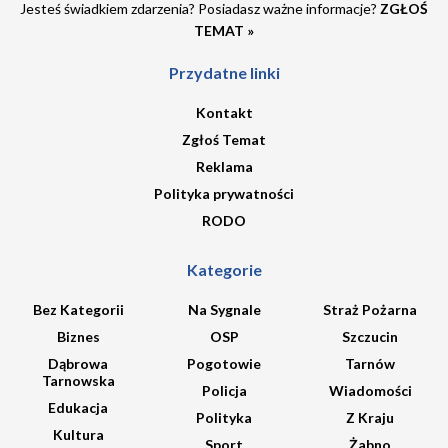
Jesteś świadkiem zdarzenia? Posiadasz ważne informacje?
ZGŁOŚ
TEMAT »
Przydatne linki
Kontakt
Zgłoś Temat
Reklama
Polityka prywatności
RODO
Kategorie
Bez Kategorii
Na Sygnale
Straż Pożarna
Biznes
OSP
Szczucin
Dąbrowa
Pogotowie
Tarnów
Tarnowska
Policja
Wiadomości
Edukacja
Polityka
Z Kraju
Kultura
Sport
Żabno