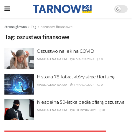
Strona główna
Tag
oszustwa finansowe
Tag:
oszustwa finansowe
Oszustwo na lek na COVID
MAGDALENA GAJDA
8 MARCA 2024
0
Historia 78-latka, który stracił fortunę
MAGDALENA GAJDA
4 MARCA 2024
0
Niespełna 50-latka padła ofiarą oszustwa
MAGDALENA GAJDA
8 SIERPNIA 2023
0