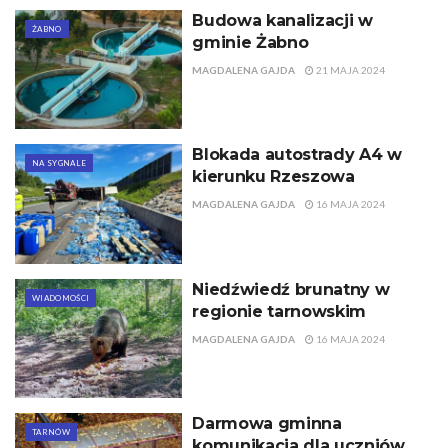
Budowa kanalizacji w
ŻABNO
gminie Żabno
MAGDALENA GAJDA
21 MAJA 2024
Blokada autostrady A4 w
NA SYGNALE
kierunku Rzeszowa
MAGDALENA GAJDA
16 MAJA 2024
Niedźwiedź brunatny w
WIADOMOŚCI
regionie tarnowskim
MAGDALENA GAJDA
16 MAJA 2024
Darmowa gminna
TARNÓW
komunikacja dla uczniów