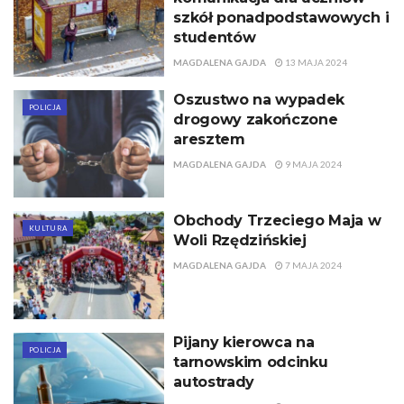
szkół ponadpodstawowych i
studentów
MAGDALENA GAJDA
13 MAJA 2024
Oszustwo na wypadek
POLICJA
drogowy zakończone
aresztem
MAGDALENA GAJDA
9 MAJA 2024
Obchody Trzeciego Maja w
KULTURA
Woli Rzędzińskiej
MAGDALENA GAJDA
7 MAJA 2024
Pijany kierowca na
POLICJA
tarnowskim odcinku
autostrady