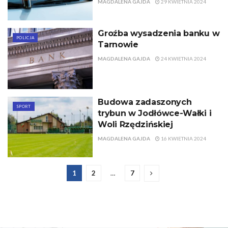
MAGDALENA GAJDA
29 KWIETNIA 2024
Groźba wysadzenia banku w
POLICJA
Tarnowie
MAGDALENA GAJDA
24 KWIETNIA 2024
Budowa zadaszonych
SPORT
trybun w Jodłówce-Wałki i
Woli Rzędzińskiej
MAGDALENA GAJDA
16 KWIETNIA 2024
1
2
…
7