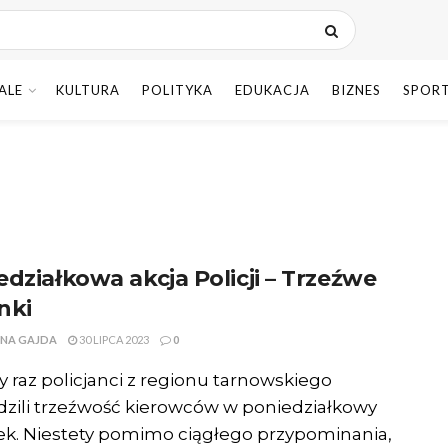
ALE
KULTURA
POLITYKA
EDUKACJA
BIZNES
SPOR
edziałkowa akcja Policji – Trzeźwe
nki
NA GAJDA
30 LIPCA 2023
0
y raz policjanci z regionu tarnowskiego
zili trzeźwość kierowców w poniedziałkowy
k. Niestety pomimo ciągłego przypominania,