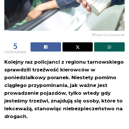
©Tutye via Canva.com
5
UDOSTĘPNIEŃ
Kolejny raz policjanci z regionu tarnowskiego
sprawdzili trzeźwość kierowców w
poniedziałkowy poranek. Niestety pomimo
ciągłego przypominania, jak ważne jest
prowadzenie pojazdów, tylko wtedy gdy
jesteśmy trzeźwi, znajdują się osoby, które to
lekceważą, stanowiąc niebezpieczeństwo na
drogach.