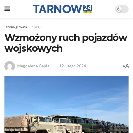
Strona główna
Z Kraju
Wzmożony ruch pojazdów
wojskowych
A
Magdalena Gajda
12 lutego 2024
A