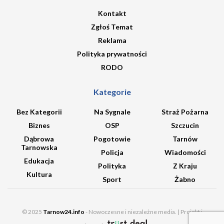
Kontakt
Zgłoś Temat
Reklama
Polityka prywatności
RODO
Kategorie
Bez Kategorii
Na Sygnale
Straż Pożarna
Biznes
OSP
Szczucin
Dąbrowa
Pogotowie
Tarnów
Tarnowska
Policja
Wiadomości
Edukacja
Polityka
Z Kraju
Kultura
Sport
Żabno
© 2025
Tarnow24.info
- Nowoczesne i niezależne media. | Projekt i