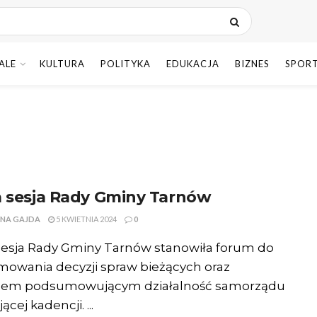
ALE
KULTURA
POLITYKA
EDUKACJA
BIZNES
SPOR
a sesja Rady Gminy Tarnów
NA GAJDA
5 KWIETNIA 2024
0
sesja Rady Gminy Tarnów stanowiła forum do
owania decyzji spraw bieżących oraz
cem podsumowującym działalność samorządu
ącej kadencji. ...