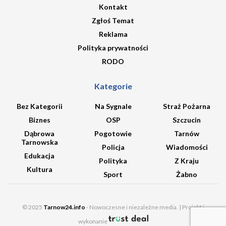
Kontakt
Zgłoś Temat
Reklama
Polityka prywatności
RODO
Kategorie
Bez Kategorii
Na Sygnale
Straż Pożarna
Biznes
OSP
Szczucin
Dąbrowa
Pogotowie
Tarnów
Tarnowska
Policja
Wiadomości
Edukacja
Polityka
Z Kraju
Kultura
Sport
Żabno
© 2025
Tarnow24.info
- Nowoczesne i niezależne media. | Projekt i
wykonanie