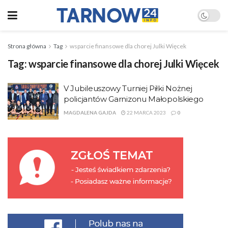
Strona główna
Tag
wsparcie finansowe dla chorej Julki Więcek
Tag:
wsparcie finansowe dla chorej Julki Więcek
V Jubileuszowy Turniej Piłki Nożnej
policjantów Garnizonu Małopolskiego
MAGDALENA GAJDA
22 MARCA 2023
0