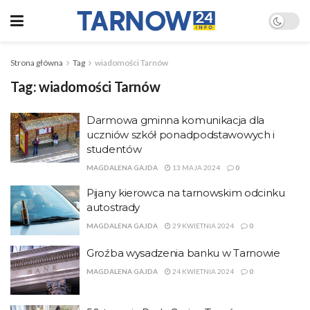
Strona główna
Tag
wiadomości Tarnów
Tag:
wiadomości Tarnów
Darmowa gminna komunikacja dla
uczniów szkół ponadpodstawowych i
studentów
MAGDALENA GAJDA
13 MAJA 2024
0
Pijany kierowca na tarnowskim odcinku
autostrady
MAGDALENA GAJDA
29 KWIETNIA 2024
0
Groźba wysadzenia banku w Tarnowie
MAGDALENA GAJDA
24 KWIETNIA 2024
0