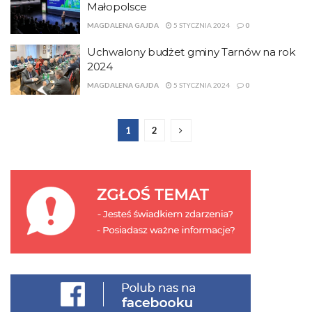
Małopolsce
MAGDALENA GAJDA
5 STYCZNIA 2024
0
Uchwalony budżet gminy Tarnów na rok
2024
MAGDALENA GAJDA
5 STYCZNIA 2024
0
1
2