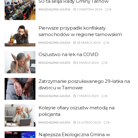
50-ta sesja Rady Gminy Tarnów
MAGDALENA GAJDA
5 KWIETNIA 2024
0
Pierwsze przypadki konfiskaty
samochodów w regionie tarnowskim
MAGDALENA GAJDA
18 MARCA 2024
0
Oszustwo na lek na COVID
MAGDALENA GAJDA
8 MARCA 2024
0
Zatrzymanie poszukiwanego 29-latka na
dworcu w Tarnowie
MAGDALENA GAJDA
7 MARCA 2024
0
Kolejne ofiary oszustw metodą na
policjanta
MAGDALENA GAJDA
15 LUTEGO 2024
0
Najlepsza Ekologiczna Gmina w