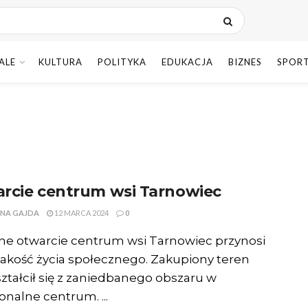
ALE
KULTURA
POLITYKA
EDUKACJA
BIZNES
SPOR
rcie centrum wsi Tarnowiec
NA GAJDA
12 MARCA 2024
0
lne otwarcie centrum wsi Tarnowiec przynosi
akość życia społecznego. Zakupiony teren
ztałcił się z zaniedbanego obszaru w
onalne centrum. ...