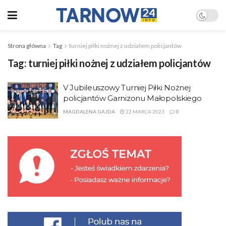
Strona główna
Tag
turniej piłki nożnej z udziałem policjantów
Tag:
turniej piłki nożnej z udziałem policjantów
V Jubileuszowy Turniej Piłki Nożnej
policjantów Garnizonu Małopolskiego
MAGDALENA GAJDA
22 MARCA 2023
0