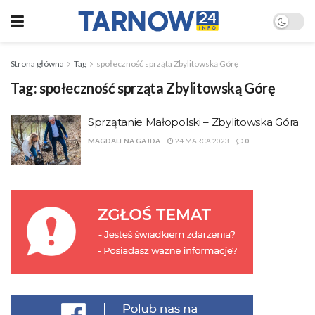
Strona główna
Tag
społeczność sprząta Zbylitowską Górę
Tag:
społeczność sprząta Zbylitowską Górę
Sprzątanie Małopolski – Zbylitowska Góra
MAGDALENA GAJDA
24 MARCA 2023
0