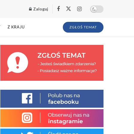
Zaloguj
T
Z KRAJU
ZGŁOŚ TEMAT