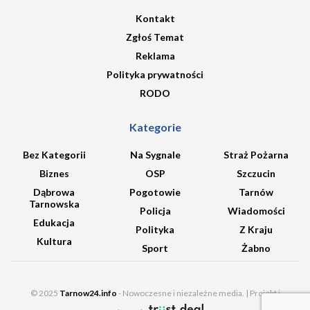
Kontakt
Zgłoś Temat
Reklama
Polityka prywatności
RODO
Kategorie
Bez Kategorii
Na Sygnale
Straż Pożarna
Biznes
OSP
Szczucin
Dąbrowa
Pogotowie
Tarnów
Tarnowska
Policja
Wiadomości
Edukacja
Polityka
Z Kraju
Kultura
Sport
Żabno
© 2025
Tarnow24.info
- Nowoczesne i niezależne media. | Projekt i