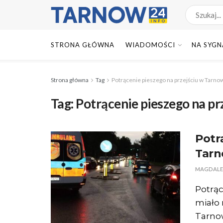
STRONA GŁÓWNA
WIADOMOŚCI
NA SYGN
Strona główna
Tag
Potrącenie pieszego na przejściu w Tarno
Tag:
Potrącenie pieszego na pr
Potr
Tarn
MAGDALE
Potrąc
miało 
Tarnow