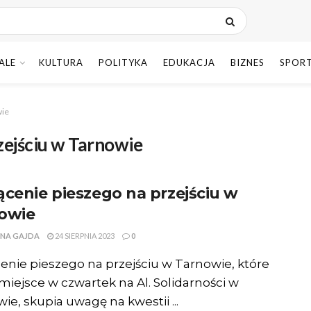
ALE
KULTURA
POLITYKA
EDUKACJA
BIZNES
SPOR
wie
zejściu w Tarnowie
ącenie pieszego na przejściu w
owie
NA GAJDA
24 SIERPNIA 2023
0
enie pieszego na przejściu w Tarnowie, które
miejsce w czwartek na Al. Solidarności w
ie, skupia uwagę na kwestii ...