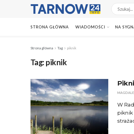
STRONA GŁÓWNA
WIADOMOŚCI
NA SYGN
Strona główna
Tag
piknik
Tag:
piknik
Pikn
MAGDALE
W Radł
piknik
straża