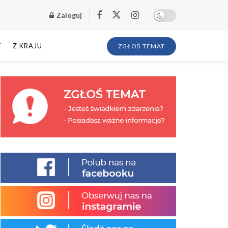
Zaloguj
T
Z KRAJU
ZGŁOŚ TEMAT