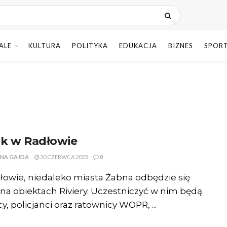
ALE
KULTURA
POLITYKA
EDUKACJA
BIZNES
SPOR
ik w Radłowie
NA GAJDA
30 CZERWCA 2023
0
owie, niedaleko miasta Żabna odbędzie się
 na obiektach Riviery. Uczestniczyć w nim będą
cy, policjanci oraz ratownicy WOPR, ...