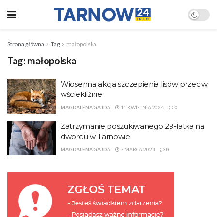
Strona główna
Tag
małopolska
Tag:
małopolska
Wiosenna akcja szczepienia lisów przeciw
wściekliźnie
MAGDALENA GAJDA
11 KWIETNIA 2024
0
Zatrzymanie poszukiwanego 29-latka na
dworcu w Tarnowie
MAGDALENA GAJDA
7 MARCA 2024
0