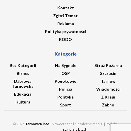
Kontakt
Zgłoś Temat
Reklama
Polityka prywatności
RODO
Kategorie
Bez Kategorii
Na Sygnale
Straż Pożarna
Biznes
OSP
Szczucin
Dąbrowa
Pogotowie
Tarnów
Tarnowska
Policja
Wiadomości
Edukacja
Polityka
Z Kraju
Kultura
Sport
Żabno
© 2025
Tarnow24.info
- Nowoczesne i niezależne media. | Projekt i