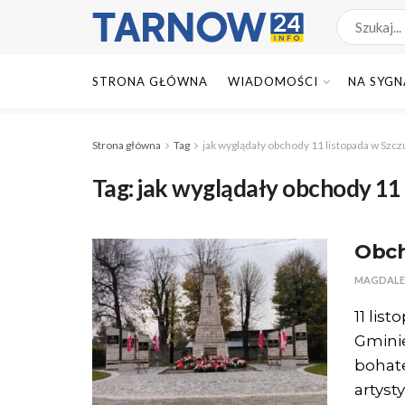
STRONA GŁÓWNA
WIADOMOŚCI
NA SYGN
Strona główna
Tag
jak wyglądały obchody 11 listopada w Szcz
Tag:
jak wyglądały obchody 11 
Obch
MAGDALE
11 lis
Gminie
bohate
artysty