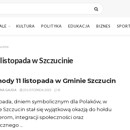
ALE
KULTURA
POLITYKA
EDUKACJA
BIZNES
SPOR
ucinie
listopada w Szczucinie
ody 11 listopada w Gminie Szczucin
NA GAJDA
23 LISTOPADA 2023
0
topada, dniem symbolicznym dla Polaków, w
 Szczucin stał się wyjątkową okazją do hołdu
rom, integracji społeczności oraz
cznego ...