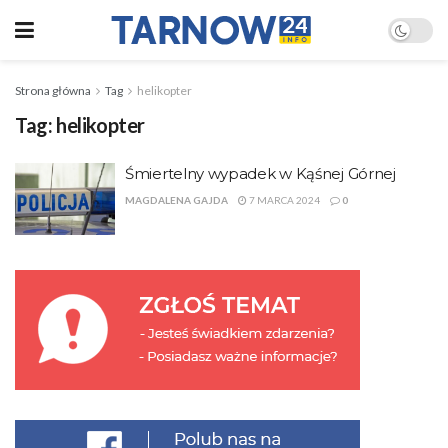
Strona główna
Tag
helikopter
Tag:
helikopter
Śmiertelny wypadek w Kąśnej Górnej
MAGDALENA GAJDA
7 MARCA 2024
0