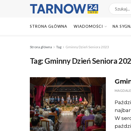
STRONA GŁÓWNA
WIADOMOŚCI
NA SYGN
Strona główna
Tag
Gminny Dzień Seniora 2023
Tag:
Gminny Dzień Seniora 20
Gmin
MAGDALE
Paździ
najbar
W serc
paździ