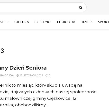
ALE
KULTURA
POLITYKA
EDUKACJA
BIZNES
SPOR
23
ny Dzień Seniora
NA GAJDA
23 LISTOPADA 2023
0
ernik to miesiąc, który skupia uwagę na
dziej dojrzałych członkach naszej społeczności.
u malowniczej gminy Ciężkowice, 12
ernika, obchodziliśmy ...