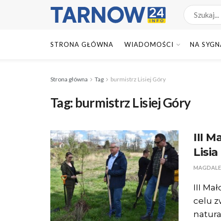
STRONA GŁÓWNA
WIADOMOŚCI
NA SYGN
Strona główna
Tag
burmistrz Lisiej Góry
Tag:
burmistrz Lisiej Góry
III 
Lisia
MAGDALE
III Ma
celu z
natura