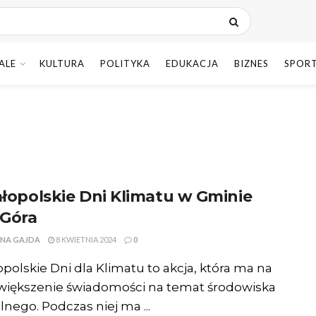
ALE
KULTURA
POLITYKA
EDUKACJA
BIZNES
SPOR
Małopolskie Dni Klimatu w Gminie
 Góra
NA GAJDA
8 KWIETNIA 2024
0
łopolskie Dni dla Klimatu to akcja, która ma na
większenie świadomości na temat środowiska
lnego. Podczas niej ma ...