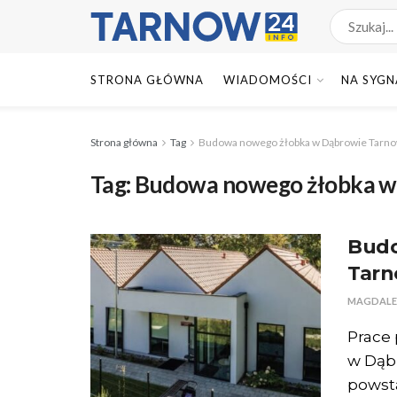
STRONA GŁÓWNA
WIADOMOŚCI
NA SYGN
Strona główna
Tag
Budowa nowego żłobka w Dąbrowie Tarno
Tag:
Budowa nowego żłobka w
Budo
Tarn
MAGDALE
Prace
w Dąbr
powsta