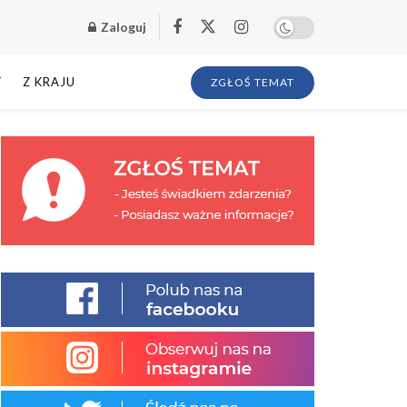
Zaloguj
T
Z KRAJU
ZGŁOŚ TEMAT