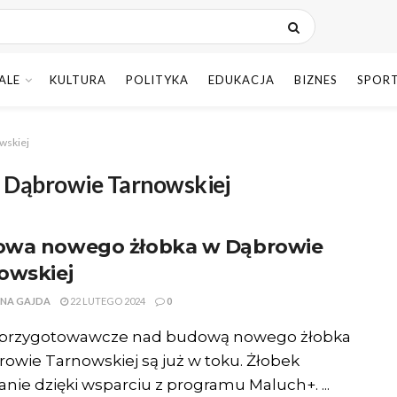
ALE
KULTURA
POLITYKA
EDUKACJA
BIZNES
SPOR
wskiej
 Dąbrowie Tarnowskiej
wa nowego żłobka w Dąbrowie
owskiej
NA GAJDA
22 LUTEGO 2024
0
 przygotowawcze nad budową nowego żłobka
owie Tarnowskiej są już w toku. Żłobek
nie dzięki wsparciu z programu Maluch+. ...