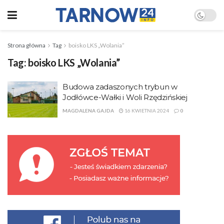
Strona główna
Tag
boisko LKS „Wolania”
Tag:
boisko LKS „Wolania”
Budowa zadaszonych trybun w
Jodłówce-Wałki i Woli Rzędzińskiej
MAGDALENA GAJDA
16 KWIETNIA 2024
0