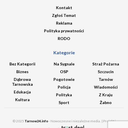
Kontakt
Zgłoś Temat
Reklama
Polityka prywatności
RODO
Kategorie
Bez Kategorii
Na Sygnale
Straż Pożarna
Biznes
OSP
Szczucin
Dąbrowa
Pogotowie
Tarnów
Tarnowska
Policja
Wiadomości
Edukacja
Polityka
Z Kraju
Kultura
Sport
Żabno
© 2025
Tarnow24.info
- Nowoczesne i niezależne media. | Projekt i