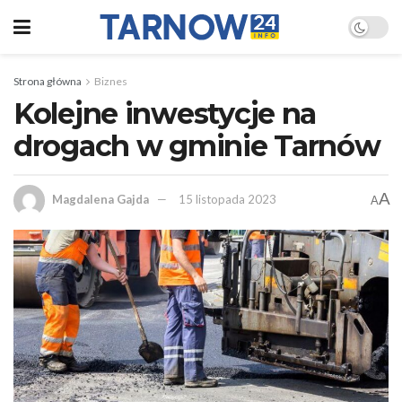
Strona główna
Biznes
Kolejne inwestycje na
drogach w gminie Tarnów
A
Magdalena Gajda
15 listopada 2023
A