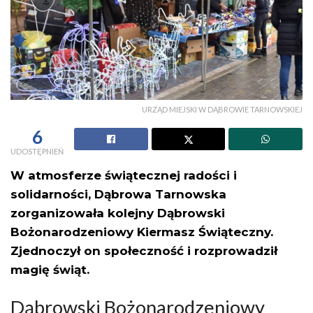
URZĄD MIEJSKI W DĄBROWIE TARNOWSKIEJ
6
UDOSTĘPNIEŃ
W atmosferze świątecznej radości i
solidarności, Dąbrowa Tarnowska
zorganizowała kolejny Dąbrowski
Bożonarodzeniowy Kiermasz Świąteczny.
Zjednoczył on społeczność i rozprowadził
magię świąt.
Dąbrowski Bożonarodzeniowy