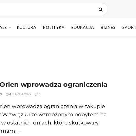
ALE
KULTURA
POLITYKA
EDUKACJA
BIZNES
SPOR
Orlen wprowadza ograniczenia
4
4 MARCA 2022
0
rlen wprowadza ograniczenia w zakupie
a: W związku ze wzmożonym popytem na
 w ostatnich dniach, które skutkowały
mami ...