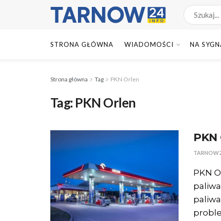
STRONA GŁÓWNA
WIADOMOŚCI
NA SYGN
Strona główna
Tag
PKN Orlen
Tag:
PKN Orlen
PKN 
TARNOW2
PKN O
paliw
paliwa
proble