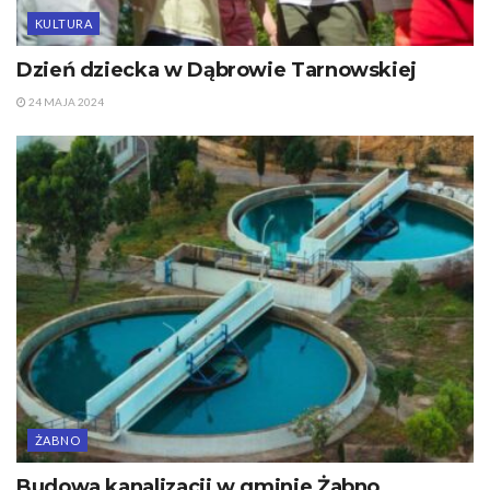
KULTURA
Dzień dziecka w Dąbrowie Tarnowskiej
24 MAJA 2024
ŻABNO
Budowa kanalizacji w gminie Żabno