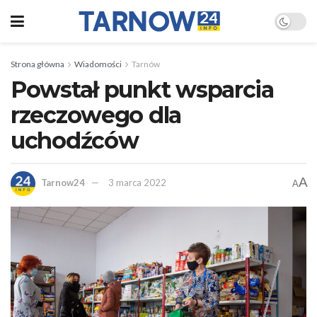
Strona główna
Wiadomości
Tarnów
Powstał punkt wsparcia
rzeczowego dla
uchodźców
A
Tarnow24
3 marca 2022
A